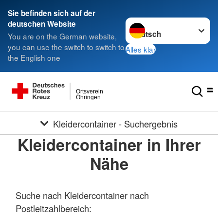
Sie befinden sich auf der
Sprache wechseln zu
deutschen Website
You are on the German website,
you can use the switch to switch to
Alles klar
the English one
Ortsverein
Öhringen
Kleidercontainer - Suchergebnis
Kleidercontainer in Ihrer
Nähe
Suche nach Kleidercontainer nach
Postleitzahlbereich: