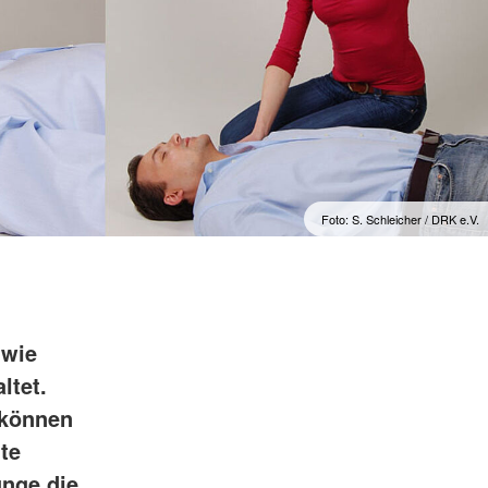
Foto: S. Schleicher / DRK e.V.
 wie
ltet.
 können
te
unge die