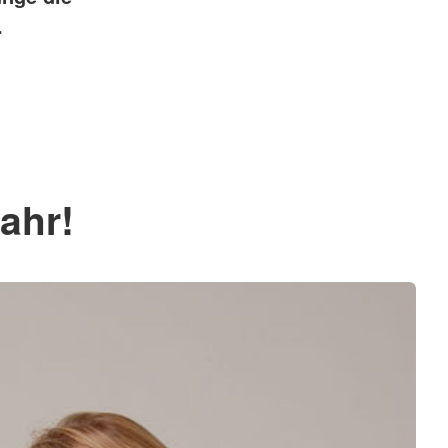
.
ahr!