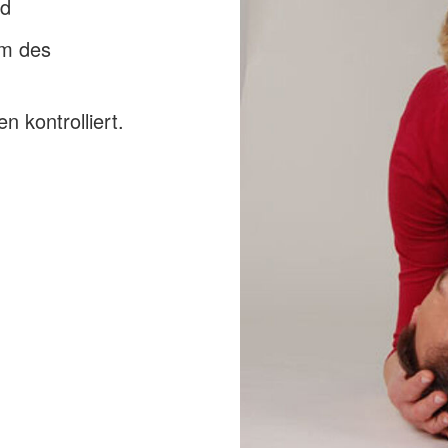
nd
om des
 kontrolliert.