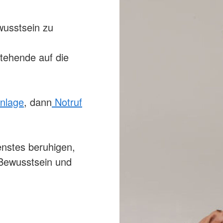
wusstsein zu
stehende auf die
enlage
, dann
Notruf
enstes beruhigen,
 Bewusstsein und