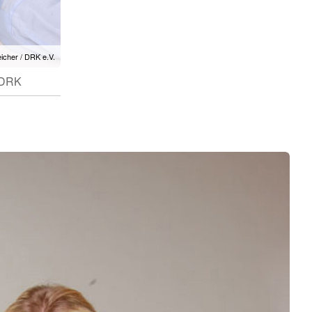
eicher / DRK e.V.
/ DRK