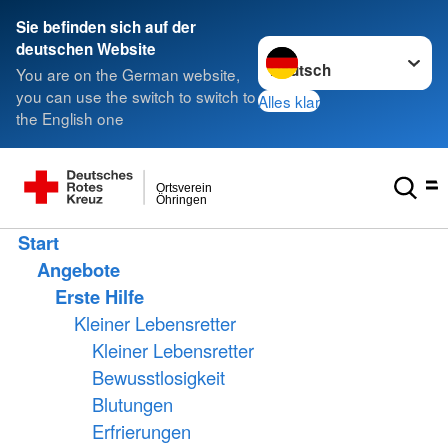
Sie befinden sich auf der
Sprache wechseln zu
deutschen Website
You are on the German website,
you can use the switch to switch to
Alles klar
the English one
Ortsverein
Öhringen
Start
Angebote
Erste Hilfe
Kleiner Lebensretter
Kleiner Lebensretter
Bewusstlosigkeit
Blutungen
Erfrierungen