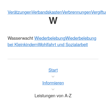
Verätzungen
Verbandskasten
Verbrennungen
Vergift
W
Wasserwacht
Wiederbelebung
Wiederbelebung
bei Kleinkindern
Wohlfahrt und Sozialarbeit
Start
Informieren
Leistungen von A-Z