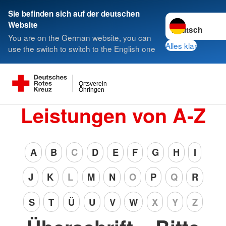
Sie befinden sich auf der deutschen
Sprache wechsel
Website
You are on the German website, you can
Alles klar
use the switch to switch to the English one
Ortsverein
Öhringen
Leistungen von A-Z
A
B
C
D
E
F
G
H
I
J
K
L
M
N
O
P
Q
R
S
T
Ü
U
V
W
X
Y
Z