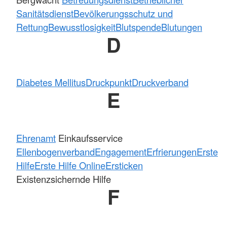
Sanitätsdienst
Bevölkerungsschutz und
Rettung
Bewusstlosigkeit
Blutspende
Blutungen
D
Diabetes Mellitus
Druckpunkt
Druckverband
E
Ehrenamt
Einkaufsservice
Ellenbogenverband
Engagement
Erfrierungen
Erste
Hilfe
Erste Hilfe Online
Ersticken
Existenzsichernde Hilfe
F