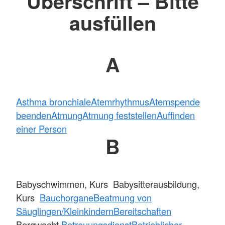
Überschrift – Bitte
ausfüllen
A
Asthma bronchiale
Atemrhythmus
Atemspende
beenden
Atmung
Atmung feststellen
Auffinden
einer Person
B
Babyschwimmen, Kurs Babysitterausbildung,
Kurs
Bauchorgane
Beatmung von
Säuglingen/Kleinkindern
Bereitschaften
Bergwacht
Betreuungsdienst
Betrieblicher