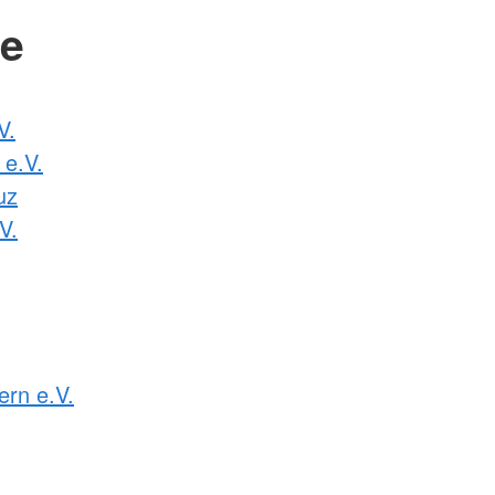
de
V.
 e.V.
uz
V.
rn e.V.