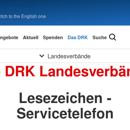
tch to the English one
ngebote
Aktuell
Spenden
Das DRK
Suche
Landesverbände
e DRK Landesverbä
Lesezeichen -
Servicetelefon