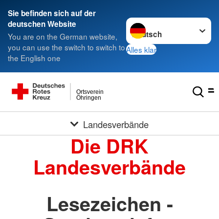
Sie befinden sich auf der
Sprache wechseln zu
deutschen Website
You are on the German website,
you can use the switch to switch to
Alles klar
the English one
Ortsverein
Öhringen
Landesverbände
Die DRK
Landesverbände
Lesezeichen -