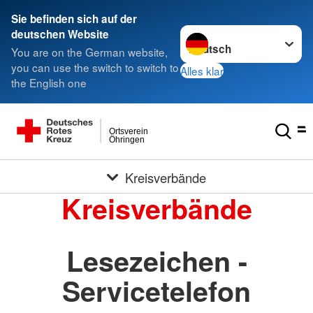
Sie befinden sich auf der
Sprache wechseln zu
deutschen Website
You are on the German website,
you can use the switch to switch to
Alles klar
the English one
Ortsverein
Öhringen
Kreisverbände
Kreisverbände
Lesezeichen -
Servicetelefon