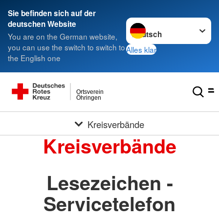
Sie befinden sich auf der
Sprache wechseln zu
deutschen Website
You are on the German website,
you can use the switch to switch to
Alles klar
the English one
Ortsverein
Öhringen
Kreisverbände
Kreisverbände
Lesezeichen -
Servicetelefon