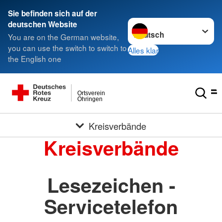
Sie befinden sich auf der
Sprache wechseln zu
deutschen Website
You are on the German website,
you can use the switch to switch to
Alles klar
the English one
Ortsverein
Öhringen
Kreisverbände
Kreisverbände
Lesezeichen -
Servicetelefon