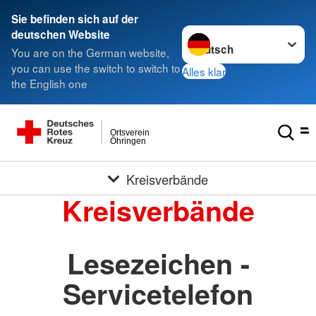
Sie befinden sich auf der
Sprache wechseln zu
deutschen Website
You are on the German website,
you can use the switch to switch to
Alles klar
the English one
Ortsverein
Öhringen
Kreisverbände
Kreisverbände
Lesezeichen -
Servicetelefon