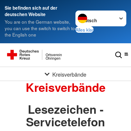
Sie befinden sich auf der
Sprache wechseln zu
deutschen Website
You are on the German website,
you can use the switch to switch to
Alles klar
the English one
Ortsverein
Öhringen
Kreisverbände
Kreisverbände
Lesezeichen -
Servicetelefon