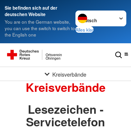
Sie befinden sich auf der
Sprache wechseln zu
deutschen Website
You are on the German website,
you can use the switch to switch to
Alles klar
the English one
Ortsverein
Öhringen
Kreisverbände
Kreisverbände
Lesezeichen -
Servicetelefon