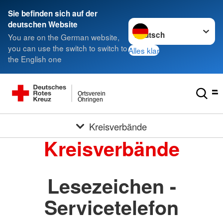
Sie befinden sich auf der
Sprache wechseln zu
deutschen Website
You are on the German website,
you can use the switch to switch to
Alles klar
the English one
Ortsverein
Öhringen
Kreisverbände
Kreisverbände
Lesezeichen -
Servicetelefon